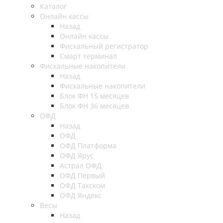
Каталог
Онлайн кассы
Назад
Онлайн кассы
Фискальный регистратор
Смарт терминал
Фискальные накопители
Назад
Фискальные накопители
Блок ФН 15 месяцев
Блок ФН 36 месяцев
ОФД
Назад
ОФД
ОФД Платформа
ОФД Ярус
Астрал ОФД
ОФД Первый
ОФД Такском
ОФД Яндекс
Весы
Назад