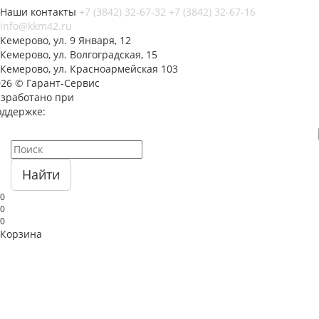
Наши контакты
+7 (3842) 32-67-32
+7 (3842) 32-67-16
info@kkm42.ru
Кемерово, ул. 9 Января, 12
Кемерово, ул. Волгоградская, 15
Кемерово, ул. Красноармейская 103
026 © Гарант-Сервис
азработано при
оддержке:
Найти
0
0
0
Корзина