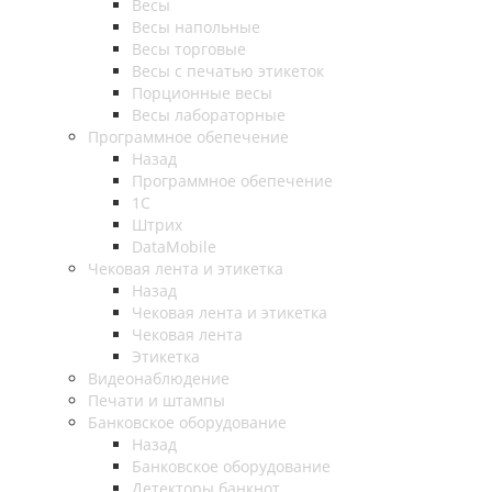
Весы
Весы напольные
Весы торговые
Весы с печатью этикеток
Порционные весы
Весы лабораторные
Программное обепечение
Назад
Программное обепечение
1С
Штрих
DataMobile
Чековая лента и этикетка
Назад
Чековая лента и этикетка
Чековая лента
Этикетка
Видеонаблюдение
Печати и штампы
Банковское оборудование
Назад
Банковское оборудование
Детекторы банкнот