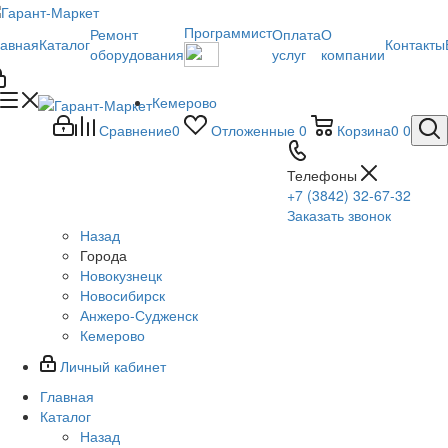
Программист
Ремонт
Оплата
О
лавная
Каталог
Контакты
оборудования
услуг
компании
Кемерово
Сравнение
0
Отложенные
0
Корзина
0
0
Телефоны
+7 (3842) 32-67-32
Заказать звонок
Назад
Города
Новокузнецк
Новосибирск
Анжеро-Судженск
Кемерово
Личный кабинет
Главная
Каталог
Назад