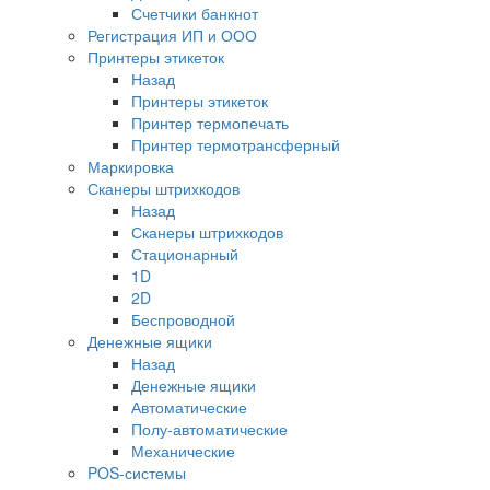
Счетчики банкнот
Регистрация ИП и ООО
Принтеры этикеток
Назад
Принтеры этикеток
Принтер термопечать
Принтер термотрансферный
Маркировка
Сканеры штрихкодов
Назад
Сканеры штрихкодов
Стационарный
1D
2D
Беспроводной
Денежные ящики
Назад
Денежные ящики
Автоматические
Полу-автоматические
Механические
POS-системы