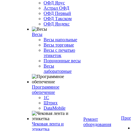
ОФД Ярус
Астрал ОФД
ОФД Первый
ОФД Такском
ОФД Яндекс
Весы
Весы напольные
Весы торговые
Весы с печатью
этикеток
Порционные весы
Весы
лабораторные
Программное
обепечение
1С
Штрих
DataMobile
Про
Ремонт
Чековая лента и
оборудования
этикетка