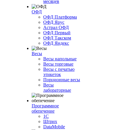
месяцев
ОФД
ОФД Платформа
ОФД Ярус
Астрал ОФД
ОФД Первый
ОФД Такском
ОФД Яндекс
Весы
Весы напольные
Весы торговые
Весы с печатью
этикеток
Порционные весы
Весы
лабораторные
Программное
обепечение
1С
Штрих
DataMobile