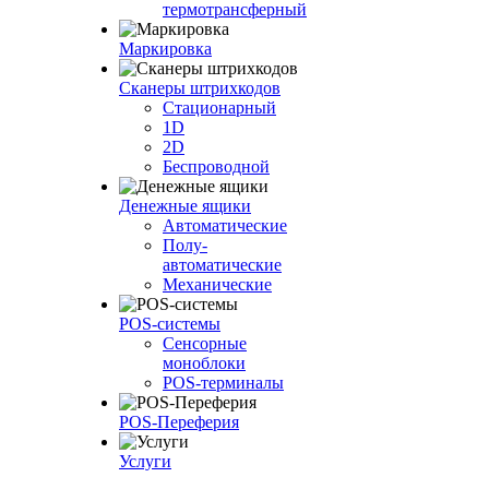
термотрансферный
Маркировка
Сканеры штрихкодов
Стационарный
1D
2D
Беспроводной
Денежные ящики
Автоматические
Полу-
автоматические
Механические
POS-системы
Сенсорные
моноблоки
POS-терминалы
POS-Переферия
Услуги