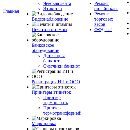
Чековая лента
Ремонт
Этикетка
онлайн касс
Главная
Ремонт
Видеонаблюдение
торговых
весов
Печати и штампы
ФФД 1.2
Банковское
оборудование
Детекторы
банкнот
Счетчики банкнот
Регистрация ИП и ООО
Принтеры этикеток
Принтер
термопечать
Принтер
термотрансферный
Маркировка