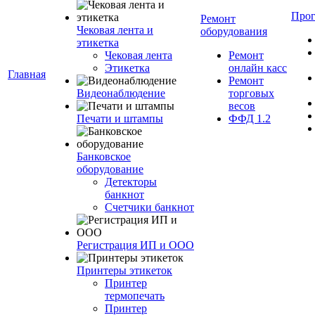
Про
Ремонт
Чековая лента и
оборудования
этикетка
Чековая лента
Ремонт
Этикетка
онлайн касс
Главная
Ремонт
Видеонаблюдение
торговых
весов
Печати и штампы
ФФД 1.2
Банковское
оборудование
Детекторы
банкнот
Счетчики банкнот
Регистрация ИП и ООО
Принтеры этикеток
Принтер
термопечать
Принтер