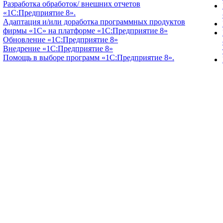
Разработка обработок/ внешних отчетов
«1С:Предприятие 8».
Адаптация и/или доработка программных продуктов
фирмы «1С» на платформе «1С:Предприятие 8»
Обновление «1С:Предприятие 8»
Внедрение «1С:Предприятие 8»
Помощь в выборе программ «1С:Предприятие 8».