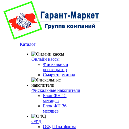
Каталог
Онлайн кассы
Фискальный
регистратор
Смарт терминал
Фискальные накопители
Блок ФН 15
месяцев
Блок ФН 36
месяцев
ОФД
ОФД Платформа