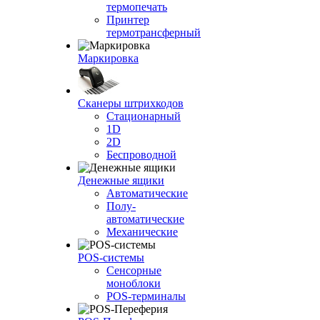
термопечать
Принтер
термотрансферный
Маркировка
Сканеры штрихкодов
Стационарный
1D
2D
Беспроводной
Денежные ящики
Автоматические
Полу-
автоматические
Механические
POS-системы
Сенсорные
моноблоки
POS-терминалы