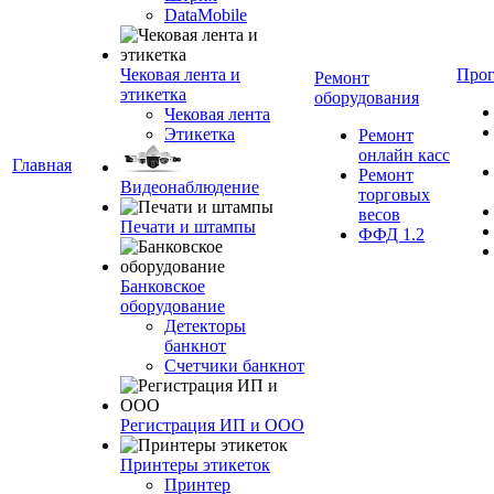
DataMobile
Чековая лента и
Про
Ремонт
этикетка
оборудования
Чековая лента
Этикетка
Ремонт
онлайн касс
Главная
Ремонт
Видеонаблюдение
торговых
весов
Печати и штампы
ФФД 1.2
Банковское
оборудование
Детекторы
банкнот
Счетчики банкнот
Регистрация ИП и ООО
Принтеры этикеток
Принтер