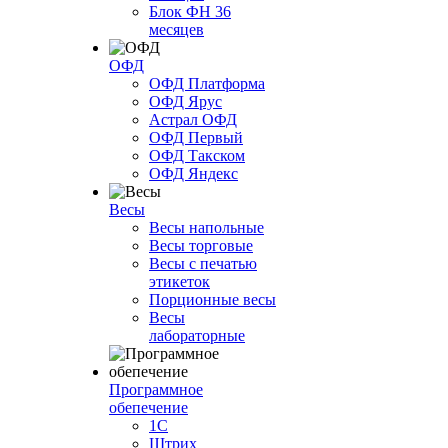
Блок ФН 36
месяцев
ОФД
ОФД Платформа
ОФД Ярус
Астрал ОФД
ОФД Первый
ОФД Такском
ОФД Яндекс
Весы
Весы напольные
Весы торговые
Весы с печатью
этикеток
Порционные весы
Весы
лабораторные
Программное
обепечение
1С
Штрих