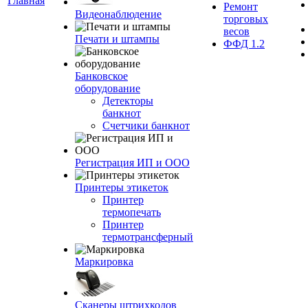
Главная
Ремонт
Видеонаблюдение
торговых
весов
Печати и штампы
ФФД 1.2
Банковское
оборудование
Детекторы
банкнот
Счетчики банкнот
Регистрация ИП и ООО
Принтеры этикеток
Принтер
термопечать
Принтер
термотрансферный
Маркировка
Сканеры штрихкодов