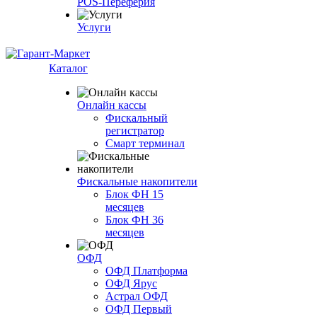
POS-Переферия
Услуги
Каталог
Онлайн кассы
Фискальный
регистратор
Смарт терминал
Фискальные накопители
Блок ФН 15
месяцев
Блок ФН 36
месяцев
ОФД
ОФД Платформа
ОФД Ярус
Астрал ОФД
ОФД Первый