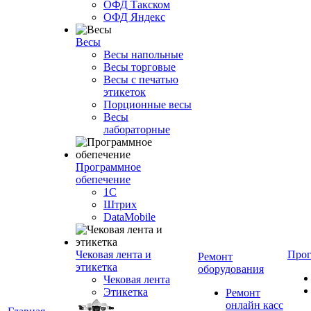
ОФД Такском
ОФД Яндекс
Весы
Весы напольные
Весы торговые
Весы с печатью
этикеток
Порционные весы
Весы
лабораторные
Программное
обепечение
1С
Штрих
DataMobile
Чековая лента и
Про
Ремонт
этикетка
оборудования
Чековая лента
Этикетка
Ремонт
онлайн касс