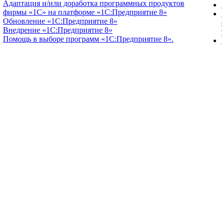
Адаптация и/или доработка программных продуктов
фирмы «1С» на платформе «1С:Предприятие 8»
Обновление «1С:Предприятие 8»
Внедрение «1С:Предприятие 8»
Помощь в выборе программ «1С:Предприятие 8».