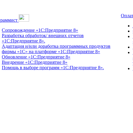
Оплат
граммист
Сопровождение «1С:Предприятие 8»
Разработка обработок/ внешних отчетов
«1С:Предприятие 8».
Адаптация и/или доработка программных продуктов
фирмы «1С» на платформе «1С:Предприятие 8»
Обновление «1С:Предприятие 8»
Внедрение «1С:Предприятие 8»
Помощь в выборе программ «1С:Предприятие 8».