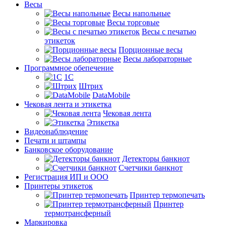
Весы
Весы напольные
Весы торговые
Весы с печатью
этикеток
Порционные весы
Весы лабораторные
Программное обепечение
1С
Штрих
DataMobile
Чековая лента и этикетка
Чековая лента
Этикетка
Видеонаблюдение
Печати и штампы
Банковское оборудование
Детекторы банкнот
Счетчики банкнот
Регистрация ИП и ООО
Принтеры этикеток
Принтер термопечать
Принтер
термотрансферный
Маркировка