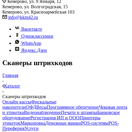
Кемерово, ул. 9 Января, 12
Кемерово, ул. Волгоградская, 15
Кемерово, ул. Красноармейская 103
info@kkm42.ru
Вконтакте
Одноклассники
WhatsApp
Яндекс.Дзен
Сканеры штрихкодов
Главная
-
Каталог
-
Сканеры штрихкодов
Онлайн кассы
Фискальные
накопители
ОФД
Весы
Программное обепечение
Чековая лента
и этикетка
Видеонаблюдение
Печати и штампы
Банковское
оборудование
Регистрация ИП и ООО
Принтеры
этикеток
Маркировка
Денежные ящики
POS-системы
POS-
Переферия
Услуги