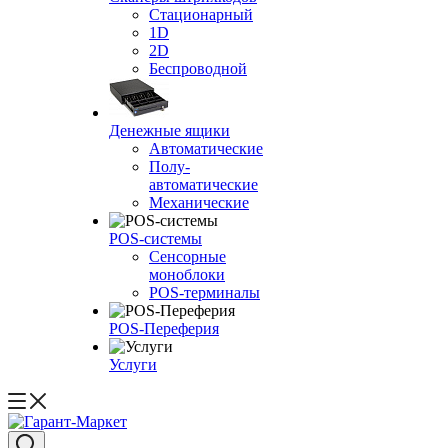
Стационарный
1D
2D
Беспроводной
Денежные ящики
Автоматические
Полу-
автоматические
Механические
POS-системы
Сенсорные
моноблоки
POS-терминалы
POS-Переферия
Услуги