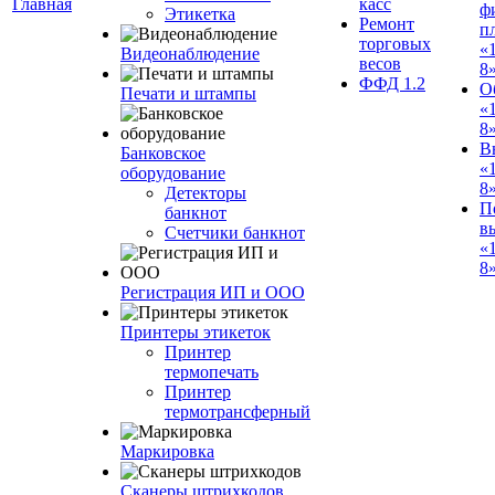
Главная
касс
ф
Этикетка
Ремонт
п
торговых
«
Видеонаблюдение
весов
8
ФФД 1.2
О
Печати и штампы
«
8
В
Банковское
«
оборудование
8
Детекторы
П
банкнот
в
Счетчики банкнот
«
8»
Регистрация ИП и ООО
Принтеры этикеток
Принтер
термопечать
Принтер
термотрансферный
Маркировка
Сканеры штрихкодов