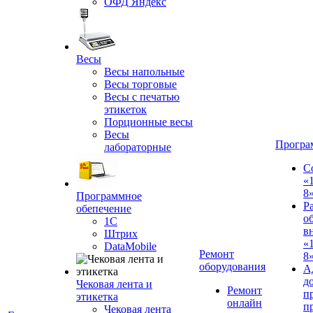
ОФД Яндекс
Весы
Весы напольные
Весы торговые
Весы с печатью
этикеток
Порционные весы
Весы
Програ
лабораторные
С
«
8
Программное
Р
обепечение
о
1С
в
Штрих
«
DataMobile
Ремонт
8»
оборудования
А
д
Чековая лента и
Ремонт
п
этикетка
онлайн
п
Чековая лента