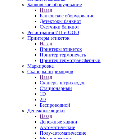
Банковское оборудование
Назад
Банковское оборудование
Детекторы банкнот
Счетчики банкнот
Регистрация ИП и ООО
Принтеры этикеток
Назад
Принтеры этикеток
Принтер термопечать
Принтер термотрансферный
Маркировка
Сканеры штрихкодов
Назад
Сканеры штрихкодов
Стационарный
1D
2D
Беспроводной
Денежные ящики
Назад
Денежные ящики
Автоматические
Полу-автоматические
Механические