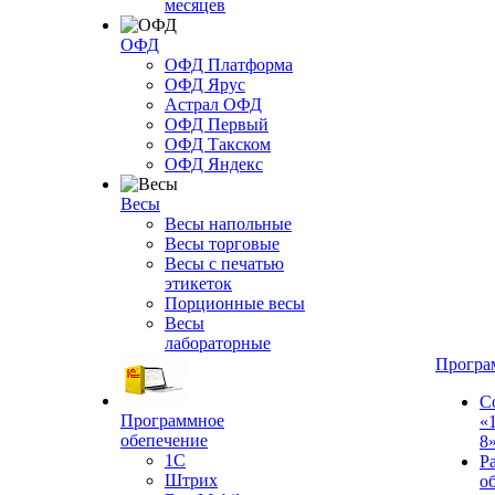
месяцев
ОФД
ОФД Платформа
ОФД Ярус
Астрал ОФД
ОФД Первый
ОФД Такском
ОФД Яндекс
Весы
Весы напольные
Весы торговые
Весы с печатью
этикеток
Порционные весы
Весы
лабораторные
Програ
С
Программное
«
обепечение
8
1С
Р
Штрих
о