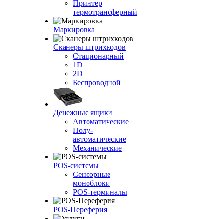
Принтер
термотрансферный
Маркировка
Сканеры штрихкодов
Стационарный
1D
2D
Беспроводной
Денежные ящики
Автоматические
Полу-
автоматические
Механические
POS-системы
Сенсорные
моноблоки
POS-терминалы
POS-Переферия