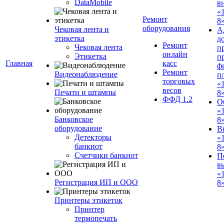
DataMobile
в
«
Ремонт
8»
оборудования
Чековая лента и
А
этикетка
д
Ремонт
Чековая лента
п
онлайн
Этикетка
п
Главная
касс
ф
Ремонт
Видеонаблюдение
п
торговых
«
весов
Печати и штампы
8
ФФД 1.2
О
«
Банковское
8
оборудование
В
Детекторы
«
банкнот
8
Счетчики банкнот
П
в
«
Регистрация ИП и ООО
8»
Принтеры этикеток
Принтер
термопечать