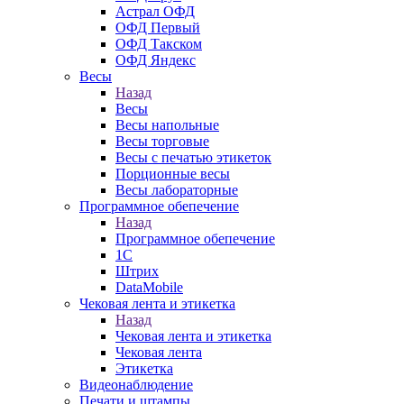
Астрал ОФД
ОФД Первый
ОФД Такском
ОФД Яндекс
Весы
Назад
Весы
Весы напольные
Весы торговые
Весы с печатью этикеток
Порционные весы
Весы лабораторные
Программное обепечение
Назад
Программное обепечение
1С
Штрих
DataMobile
Чековая лента и этикетка
Назад
Чековая лента и этикетка
Чековая лента
Этикетка
Видеонаблюдение
Печати и штампы