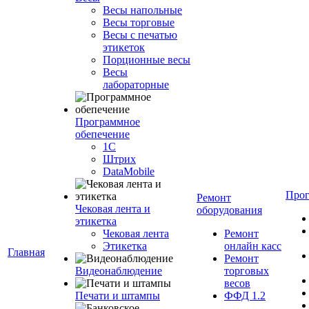
Весы напольные
Весы торговые
Весы с печатью
этикеток
Порционные весы
Весы
лабораторные
Программное
обепечение
1С
Штрих
DataMobile
Про
Ремонт
Чековая лента и
оборудования
этикетка
Чековая лента
Ремонт
Этикетка
онлайн касс
Главная
Ремонт
Видеонаблюдение
торговых
весов
Печати и штампы
ФФД 1.2