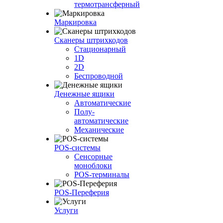
термотрансферный
Маркировка
Сканеры штрихкодов
Стационарный
1D
2D
Беспроводной
Денежные ящики
Автоматические
Полу-
автоматические
Механические
POS-системы
Сенсорные
моноблоки
POS-терминалы
POS-Переферия
Услуги