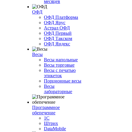
месяцев
ОФД
ОФД Платформа
ОФД Ярус
Астрал ОФД
ОФД Первый
ОФД Такском
ОФД Яндекс
Весы
Весы напольные
Весы торговые
Весы с печатью
этикеток
Порционные весы
Весы
лабораторные
Программное
обепечение
1С
Штрих
DataMobile