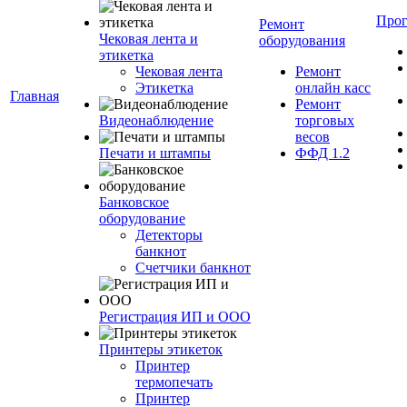
Про
Ремонт
Чековая лента и
оборудования
этикетка
Чековая лента
Ремонт
Этикетка
онлайн касс
Главная
Ремонт
Видеонаблюдение
торговых
весов
Печати и штампы
ФФД 1.2
Банковское
оборудование
Детекторы
банкнот
Счетчики банкнот
Регистрация ИП и ООО
Принтеры этикеток
Принтер
термопечать
Принтер