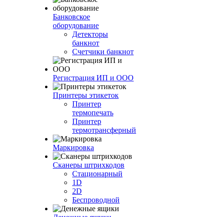
Банковское
оборудование
Детекторы
банкнот
Счетчики банкнот
Регистрация ИП и ООО
Принтеры этикеток
Принтер
термопечать
Принтер
термотрансферный
Маркировка
Сканеры штрихкодов
Стационарный
1D
2D
Беспроводной