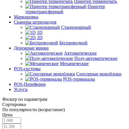
Принтер термопечать
Принтер
термотрансферный
Маркировка
Сканеры штрихкодов
Стационарный
1D
2D
Беспроводной
Денежные ящики
Автоматические
Полу-автоматические
Механические
POS-системы
Сенсорные моноблоки
POS-терминалы
POS-Переферия
Услуги
Фильтр по параметрам
Сортировка
По популярности (возрастание)
Цена