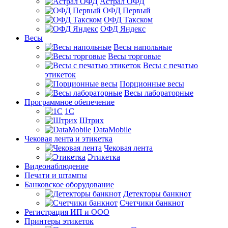
Астрал ОФД
ОФД Первый
ОФД Такском
ОФД Яндекс
Весы
Весы напольные
Весы торговые
Весы с печатью
этикеток
Порционные весы
Весы лабораторные
Программное обепечение
1С
Штрих
DataMobile
Чековая лента и этикетка
Чековая лента
Этикетка
Видеонаблюдение
Печати и штампы
Банковское оборудование
Детекторы банкнот
Счетчики банкнот
Регистрация ИП и ООО
Принтеры этикеток