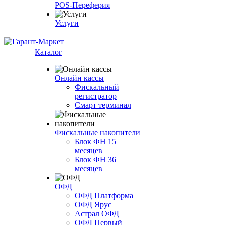
POS-Переферия
Услуги
Каталог
Онлайн кассы
Фискальный
регистратор
Смарт терминал
Фискальные накопители
Блок ФН 15
месяцев
Блок ФН 36
месяцев
ОФД
ОФД Платформа
ОФД Ярус
Астрал ОФД
ОФД Первый