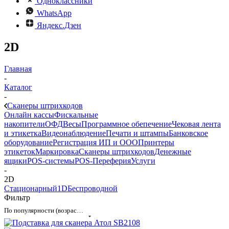
Одноклассники
WhatsApp
Яндекс.Дзен
2D
Главная
-
Каталог
-
Сканеры штрихкодов
Онлайн кассы
Фискальные
накопители
ОФД
Весы
Программное обепечение
Чековая лента
и этикетка
Видеонаблюдение
Печати и штампы
Банковское
оборудование
Регистрация ИП и ООО
Принтеры
этикеток
Маркировка
Сканеры штрихкодов
Денежные
ящики
POS-системы
POS-Переферия
Услуги
-
2D
Стационарный
1D
Беспроводной
Фильтр
По популярности (возрастание)