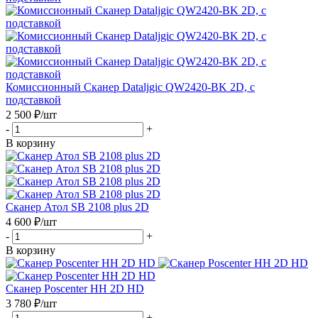
Комиссионный Сканер Dataljgic QW2420-BK 2D, с
подставкой
2 500
₽
/шт
-
+
В корзину
Сканер Атол SB 2108 plus 2D
4 600
₽
/шт
-
+
В корзину
Сканер Poscenter HH 2D HD
3 780
₽
/шт
-
+