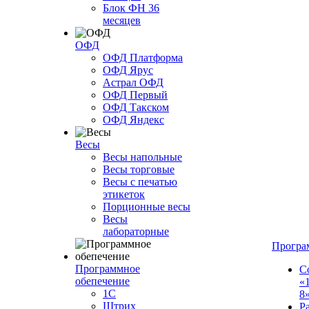
Блок ФН 36
месяцев
ОФД
ОФД Платформа
ОФД Ярус
Астрал ОФД
ОФД Первый
ОФД Такском
ОФД Яндекс
Весы
Весы напольные
Весы торговые
Весы с печатью
этикеток
Порционные весы
Весы
лабораторные
Програ
Программное
С
обепечение
«
1С
8
Штрих
Р