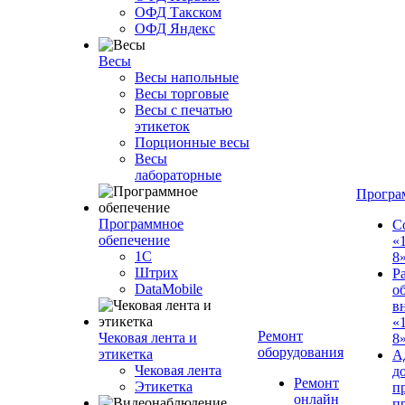
ОФД Такском
ОФД Яндекс
Весы
Весы напольные
Весы торговые
Весы с печатью
этикеток
Порционные весы
Весы
лабораторные
Програ
Программное
С
обепечение
«
1С
8
Штрих
Р
DataMobile
о
в
«
Ремонт
Чековая лента и
8»
оборудования
этикетка
А
Чековая лента
д
Ремонт
Этикетка
п
онлайн
п