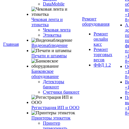
DataMobile
о
в
«
Ремонт
Чековая лента и
8»
оборудования
этикетка
А
Чековая лента
д
Ремонт
Этикетка
п
онлайн
п
Главная
касс
Видеонаблюдение
ф
Ремонт
п
торговых
Печати и штампы
«
весов
8
ФФД 1.2
О
Банковское
«
оборудование
8
Детекторы
В
банкнот
«
Счетчики банкнот
8
П
в
Регистрация ИП и ООО
«
8»
Принтеры этикеток
Принтер
термопечать