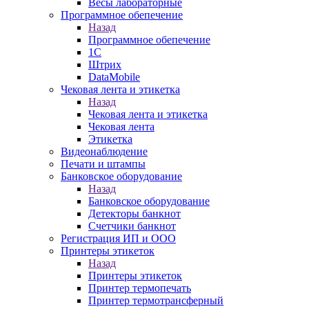
Весы лабораторные
Программное обепечение
Назад
Программное обепечение
1С
Штрих
DataMobile
Чековая лента и этикетка
Назад
Чековая лента и этикетка
Чековая лента
Этикетка
Видеонаблюдение
Печати и штампы
Банковское оборудование
Назад
Банковское оборудование
Детекторы банкнот
Счетчики банкнот
Регистрация ИП и ООО
Принтеры этикеток
Назад
Принтеры этикеток
Принтер термопечать
Принтер термотрансферный