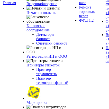
Главная
касс
Видеонаблюдение
ф
Ремонт
п
торговых
Печати и штампы
«
весов
8
ФФД 1.2
О
Банковское
«
оборудование
8
Детекторы
В
банкнот
«
Счетчики банкнот
8
П
в
Регистрация ИП и ООО
«
8»
Принтеры этикеток
Принтер
термопечать
Принтер
термотрансферный
Маркировка