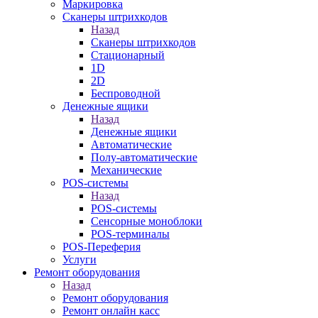
Маркировка
Сканеры штрихкодов
Назад
Сканеры штрихкодов
Стационарный
1D
2D
Беспроводной
Денежные ящики
Назад
Денежные ящики
Автоматические
Полу-автоматические
Механические
POS-системы
Назад
POS-системы
Сенсорные моноблоки
POS-терминалы
POS-Переферия
Услуги
Ремонт оборудования
Назад
Ремонт оборудования
Ремонт онлайн касс