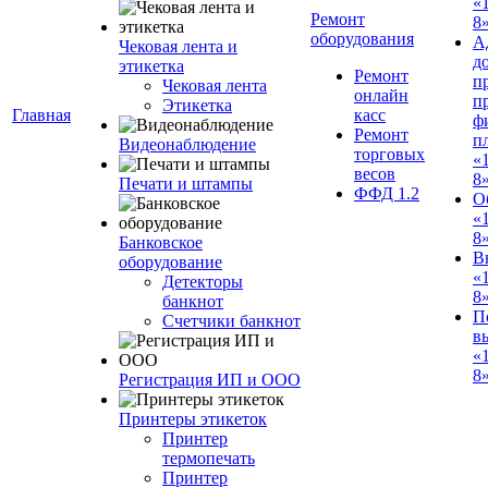
«
Ремонт
8»
оборудования
А
Чековая лента и
д
этикетка
Ремонт
п
Чековая лента
онлайн
п
Этикетка
Главная
касс
ф
Ремонт
п
Видеонаблюдение
торговых
«
весов
8
Печати и штампы
ФФД 1.2
О
«
8
Банковское
В
оборудование
«
Детекторы
8
банкнот
П
Счетчики банкнот
в
«
8»
Регистрация ИП и ООО
Принтеры этикеток
Принтер
термопечать
Принтер