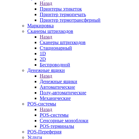
Назад
Принтеры этикеток
Принтер термопечать
Принтер термотрансферный
Маркировка
Сканеры штрихкодов
Назад
Сканеры штрихкодов
Стационарный
1D
2D
Беспроводной
Денежные ящики
Назад
Денежные ящики
Автоматические
Полу-автоматические
Механические
POS-системы
Назад
POS-системы
Сенсорные моноблоки
POS-терминалы
POS-Переферия
Услуги