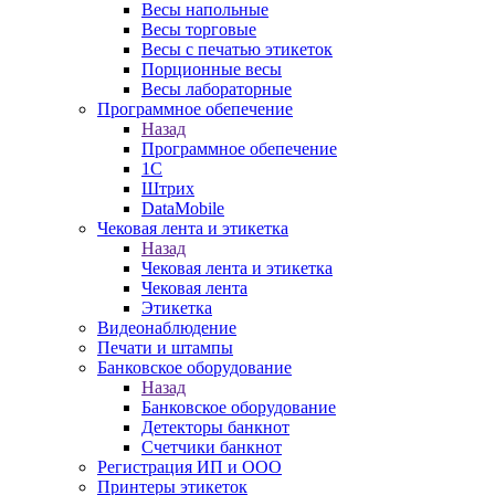
Весы напольные
Весы торговые
Весы с печатью этикеток
Порционные весы
Весы лабораторные
Программное обепечение
Назад
Программное обепечение
1С
Штрих
DataMobile
Чековая лента и этикетка
Назад
Чековая лента и этикетка
Чековая лента
Этикетка
Видеонаблюдение
Печати и штампы
Банковское оборудование
Назад
Банковское оборудование
Детекторы банкнот
Счетчики банкнот
Регистрация ИП и ООО
Принтеры этикеток