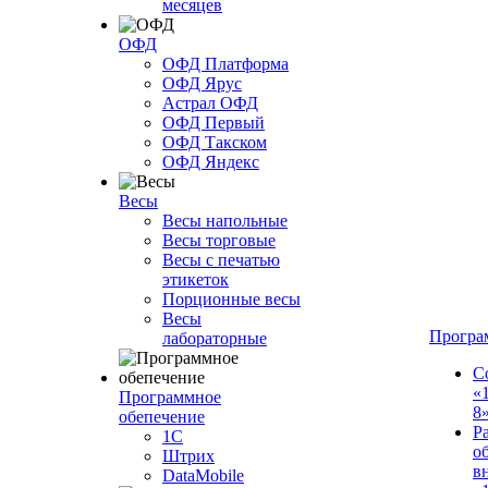
месяцев
ОФД
ОФД Платформа
ОФД Ярус
Астрал ОФД
ОФД Первый
ОФД Такском
ОФД Яндекс
Весы
Весы напольные
Весы торговые
Весы с печатью
этикеток
Порционные весы
Весы
Програ
лабораторные
С
«
Программное
8
обепечение
Р
1С
о
Штрих
в
DataMobile