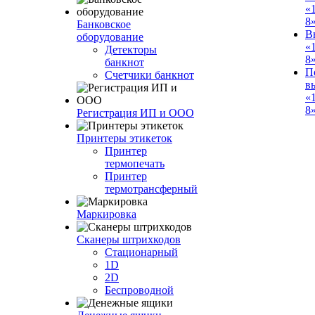
«
8
Банковское
В
оборудование
«
Детекторы
8
банкнот
П
Счетчики банкнот
в
«
8»
Регистрация ИП и ООО
Принтеры этикеток
Принтер
термопечать
Принтер
термотрансферный
Маркировка
Сканеры штрихкодов
Стационарный
1D
2D
Беспроводной