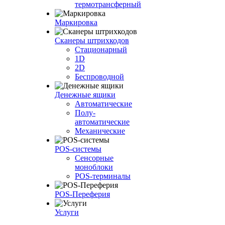
термотрансферный
Маркировка
Сканеры штрихкодов
Стационарный
1D
2D
Беспроводной
Денежные ящики
Автоматические
Полу-
автоматические
Механические
POS-системы
Сенсорные
моноблоки
POS-терминалы
POS-Переферия
Услуги