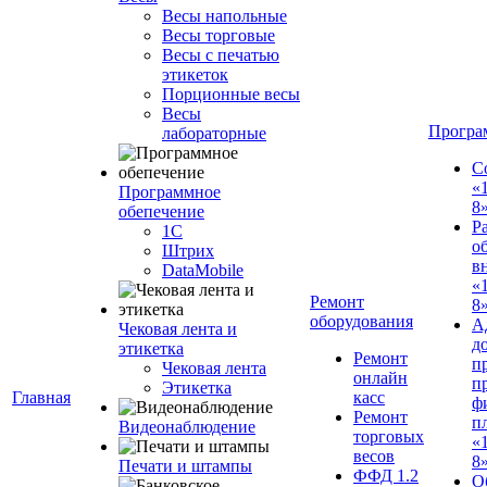
Весы напольные
Весы торговые
Весы с печатью
этикеток
Порционные весы
Весы
Програ
лабораторные
С
«
Программное
8
обепечение
Р
1С
о
Штрих
в
DataMobile
«
Ремонт
8»
оборудования
А
Чековая лента и
д
этикетка
Ремонт
п
Чековая лента
онлайн
п
Этикетка
Главная
касс
ф
Ремонт
п
Видеонаблюдение
торговых
«
весов
8
Печати и штампы
ФФД 1.2
О