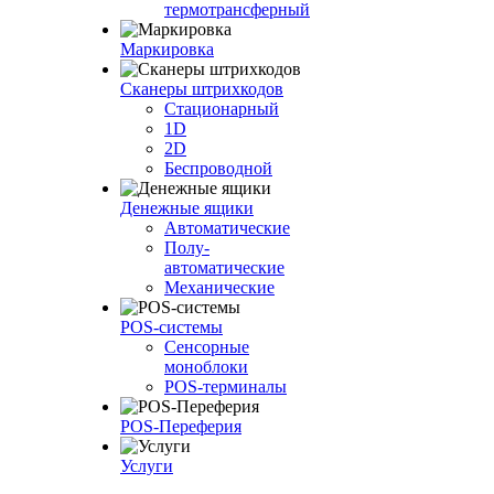
термотрансферный
Маркировка
Сканеры штрихкодов
Стационарный
1D
2D
Беспроводной
Денежные ящики
Автоматические
Полу-
автоматические
Механические
POS-системы
Сенсорные
моноблоки
POS-терминалы
POS-Переферия
Услуги