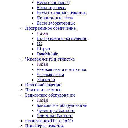
Весы напольные
Весы торговые
Весы с печатью этикеток
Порционные весы
Весы лабораторные
Программное обепечение
Назад
Программное обепечение
1С
Штрих
DataMobile
Чековая лента и этикетка
Назад
Чековая лента и этикетка
Чековая лента
Этикетка
Видеонаблюдение
Печати и штампы
Банковское оборудование
Назад
Банковское оборудование
Детекторы банкнот
Счетчики банкнот
Регистрация ИП и ООО
Принтеры этикеток