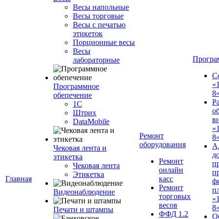
Весы напольные
Весы торговые
Весы с печатью
этикеток
Порционные весы
Весы
Програ
лабораторные
С
«
Программное
8
обепечение
Р
1С
о
Штрих
в
DataMobile
«
Ремонт
8»
оборудования
А
Чековая лента и
д
этикетка
Ремонт
п
Чековая лента
онлайн
п
Этикетка
Главная
касс
ф
Ремонт
п
Видеонаблюдение
торговых
«
весов
8
Печати и штампы
ФФД 1.2
О