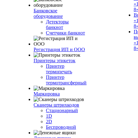
«
8
Банковское
В
оборудование
«
Детекторы
8
банкнот
П
Счетчики банкнот
в
«
8»
Регистрация ИП и ООО
Принтеры этикеток
Принтер
термопечать
Принтер
термотрансферный
Маркировка
Сканеры штрихкодов
Стационарный
1D
2D
Беспроводной