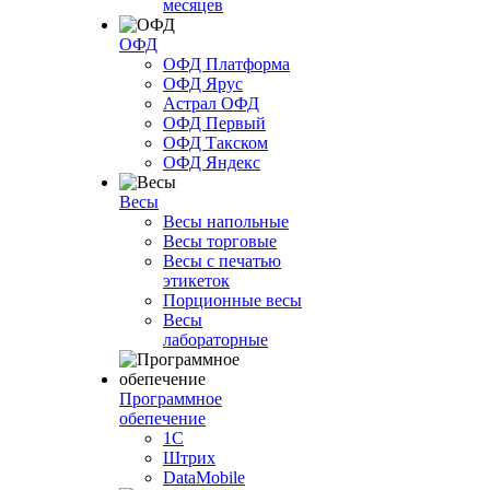
месяцев
ОФД
ОФД Платформа
ОФД Ярус
Астрал ОФД
ОФД Первый
ОФД Такском
ОФД Яндекс
Весы
Весы напольные
Весы торговые
Весы с печатью
этикеток
Порционные весы
Весы
лабораторные
Программное
обепечение
1С
Штрих
DataMobile