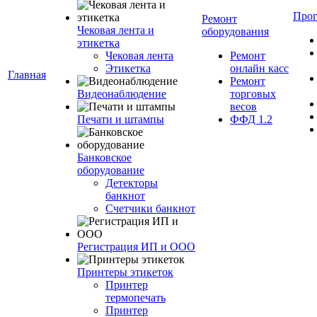
Про
Ремонт
Чековая лента и
оборудования
этикетка
Чековая лента
Ремонт
Этикетка
онлайн касс
Главная
Ремонт
Видеонаблюдение
торговых
весов
Печати и штампы
ФФД 1.2
Банковское
оборудование
Детекторы
банкнот
Счетчики банкнот
Регистрация ИП и ООО
Принтеры этикеток
Принтер
термопечать
Принтер