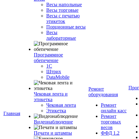
Весы напольные
Весы торговые
Весы с печатью
этикеток
Порционные весы
Весы
лабораторные
Программное
обепечение
1С
Штрих
DataMobile
Про
Ремонт
Чековая лента и
оборудования
этикетка
Чековая лента
Ремонт
Этикетка
онлайн касс
Главная
Ремонт
Видеонаблюдение
торговых
весов
Печати и штампы
ФФД 1.2