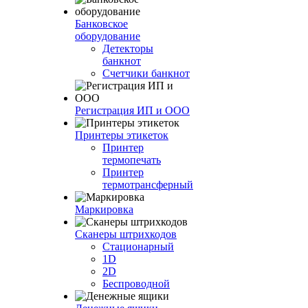
Банковское
оборудование
Детекторы
банкнот
Счетчики банкнот
Регистрация ИП и ООО
Принтеры этикеток
Принтер
термопечать
Принтер
термотрансферный
Маркировка
Сканеры штрихкодов
Стационарный
1D
2D
Беспроводной