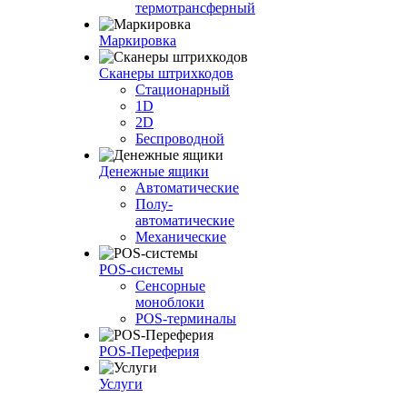
термотрансферный
Маркировка
Сканеры штрихкодов
Стационарный
1D
2D
Беспроводной
Денежные ящики
Автоматические
Полу-
автоматические
Механические
POS-системы
Сенсорные
моноблоки
POS-терминалы
POS-Переферия
Услуги